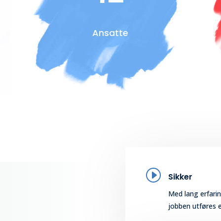
Ansatte
I
Sikker
Med lang erfarin
jobben utføres e