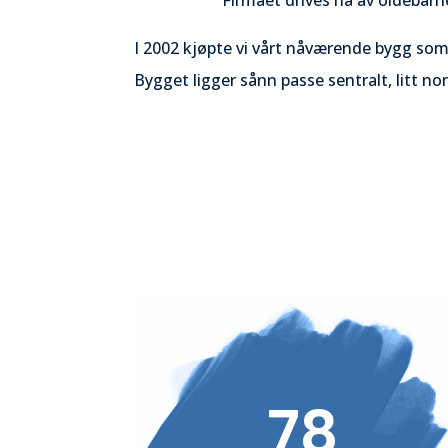
Firmaet drives nå av oldebarnet
I 2002 kjøpte vi vårt nåværende bygg som 
Bygget ligger sånn passe sentralt, litt n
78