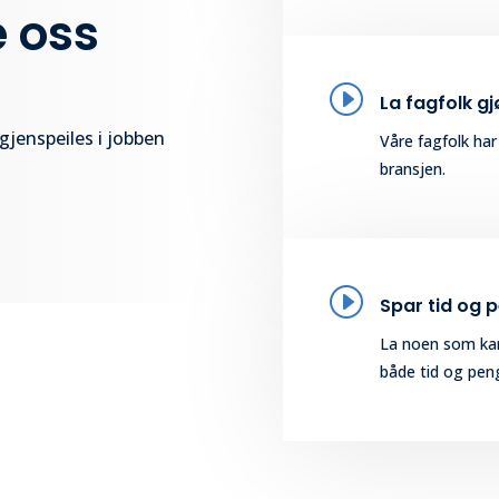
e oss
I
La fagfolk g
 gjenspeiles i jobben
Våre fagfolk har
bransjen.
I
Spar tid og 
La noen som kan
både tid og pen