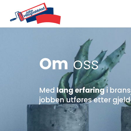
Om
oss
Med
lang erfaring
i brans
jobben utføres etter gjeld