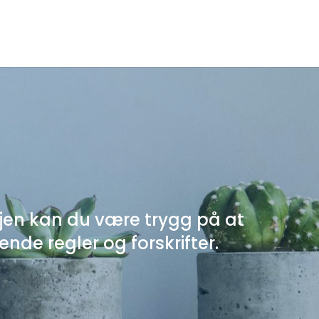
jen kan du være trygg på at
ende regler og forskrifter.